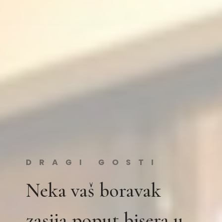
DRAGI GOSTI
Neka vaš boravak
zasija poput bisera u